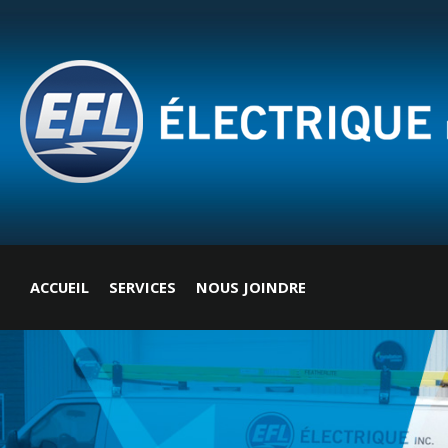
Al
co
pri
ACCUEIL
SERVICES
NOUS JOINDRE